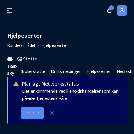
0
Hjelpesenter
Kundeområdet
Hjelpesenter
Støtte
Tag-
Brukerstøtte
Driftsmeldinger
Hjelpesenter
Nedlasti
sky
Planlagt Nettverksstatus
Det er kommende vedlikeholdshendelser som kan
påvirke tjenestene våre.
Les mer