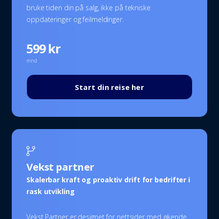
bruke tiden din på salg, ikke på tekniske
oppdateringer og feilmeldinger.
599 kr
mnd
Start din reise her
Vekst partner
Skalerbar kraft og proaktiv drift for bedrifter i
rask utvikling
Vekst Partner er designet for nettsider med økende