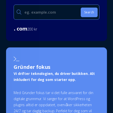
.
com
200 kr
Gründer fokus
Vi drifter teknologien, du driver butikken. Alt
inkludert for deg som starter opp.
Med Gründer fokus tar vi det fulle ansvaret for din
digitale grunnmur. Vi sørger for at WordPress og
plugins alltid er oppdatert, overvåker sikkerheten
24/7 og tar daglig backup. Perfekt for deg som vil