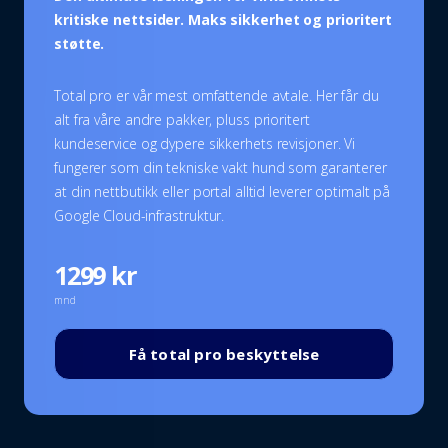
kritiske nettsider. Maks sikkerhet og prioritert
støtte.
Total pro er vår mest omfattende avtale. Her får du
alt fra våre andre pakker, pluss prioritert
kundeservice og dypere sikkerhets revisjoner. Vi
fungerer som din tekniske vakt hund som garanterer
at din nettbutikk eller portal alltid leverer optimalt på
Google Cloud-infrastruktur.
1299 kr
mnd
Få total pro beskyttelse