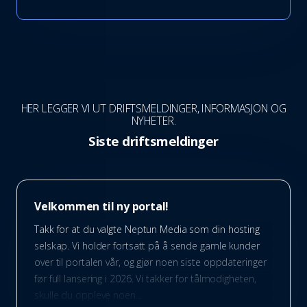
HER LEGGER VI UT DRIFTSMELDINGER, INFORMASJON OG
NYHETER.
Siste driftsmeldinger
Velkommen til ny portal!
Takk for at du valgte Neptun Media som din hosting
selskap. Vi holder fortsatt på å sende gamle kunder
over til portalen vår, og gjør noen siste oppdateringer
før full lansering i 2026. Vi takker for tålmodigheten,
skulle du oppleve noen...