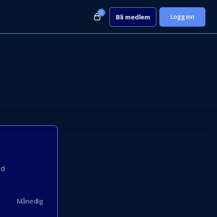
0
Bli medlem
Logg inn
ld
Månedlig