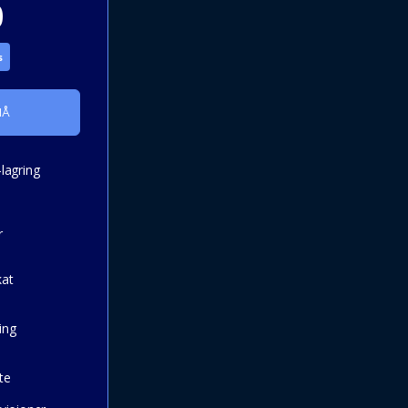
0
s
NÅ
agring
r
kat
ing
te