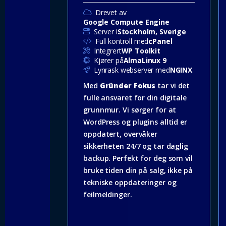
Drevet av
Google Compute Engine
Server i
Stockholm, Sverige
Full kontroll med
cPanel
Integrert
WP Toolkit
Kjører på
AlmaLinux 9
Lynrask webserver med
NGINX
Med
Gründer Fokus
tar vi det
fulle ansvaret for din digitale
grunnmur. Vi sørger for at
WordPress og plugins alltid er
oppdatert, overvåker
sikkerheten 24/7 og tar daglig
backup. Perfekt for deg som vil
bruke tiden din på salg, ikke på
tekniske oppdateringer og
feilmeldinger.