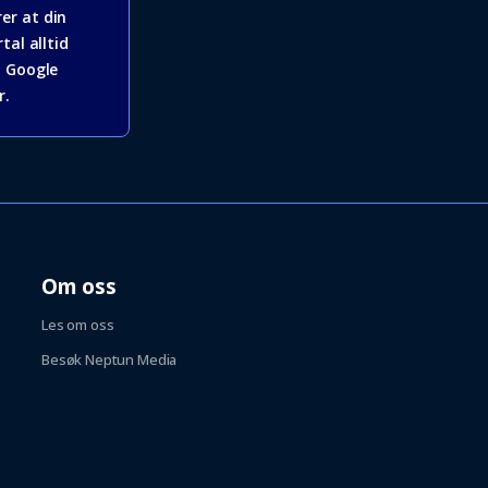
er at din
tal alltid
å Google
r.
Om oss
Les om oss
Besøk Neptun Media