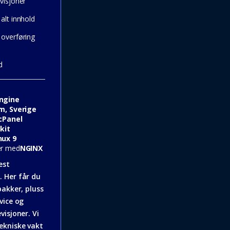
visjoner
alt innhold
 overføring
d
ngine
m, Sverige
cPanel
kit
nux 9
er med
NGINX
est
 Her får du
pakker, pluss
vice og
visjoner. Vi
ekniske vakt