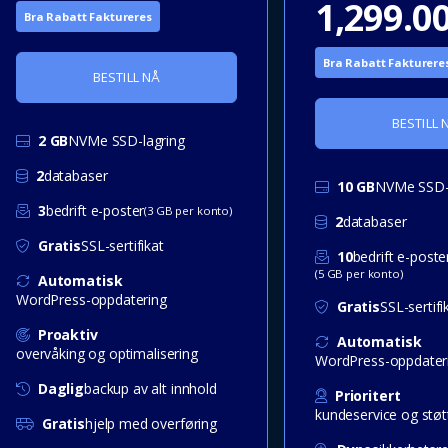
1,299.0
Bra Rabatt Faktureres
Bra Rabatt Fakturere
BESTILL NÅ
BESTILL 
2 GB
NVMe SSD-lagring
2
databaser
10 GB
NVMe SSD-l
3
bedrift e-poster
(3 GB per konto)
2
databaser
Gratis
SSL-sertifikat
10
bedrift e-poste
(5 GB per konto)
Automatisk
WordPress-oppdatering
Gratis
SSL-sertifi
Proaktiv
Automatisk
overvåking og optimalisering
WordPress-oppdater
Daglig
backup av alt innhold
Prioritert
kundeservice og støt
Gratis
hjelp med overføring