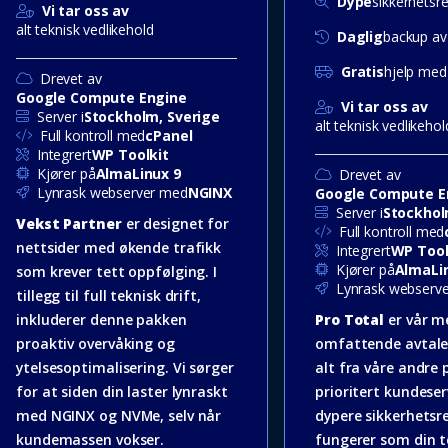
Dype
sikkerhetsre
Vi tar oss av
alt teknisk vedlikehold
Daglig
backup av 
Gratis
hjelp med
Drevet av
Google Compute Engine
Vi tar oss av
Server i
Stockholm, Sverige
alt teknisk vedlikehol
Full kontroll med
cPanel
Integrert
WP Toolkit
Kjører på
AlmaLinux 9
Drevet av
Lynrask webserver med
NGINX
Google Compute E
Server i
Stockhol
Vekst Partner
er designet for
Full kontroll med
nettsider med økende trafikk
Integrert
WP Tool
Kjører på
AlmaLi
som krever tett oppfølging. I
Lynrask webserv
tillegg til full teknisk drift,
inkluderer denne pakken
Pro Total
er vår m
proaktiv overvåking og
omfattende avtale.
ytelsesoptimalisering. Vi sørger
alt fra våre andre 
for at siden din laster lynraskt
prioritert kundeser
med NGINX og NVMe, selv når
dypere sikkerhetsre
kundemassen vokser.
fungerer som din t