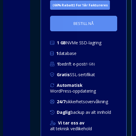
(66% Rabatt) For 1år Faktureres
BESTILL NÅ
1 GB
NVMe SSD-lagring
1
database
1
bedrift e-post
(1 GB)
Gratis
SSL-sertifikat
Automatisk
WordPress-oppdatering
24/7
sikkerhetsovervåkning
Daglig
backup av alt innhold
Vi tar oss av
alt teknisk vedlikehold