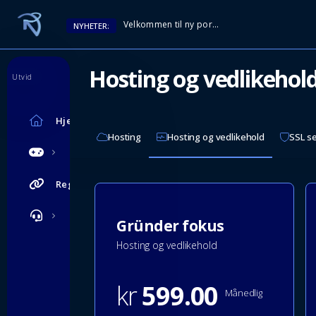
Velkommen til ny portal!
NYHETER:
Hosting og vedlikehol
Utvid
Hjem
Hosting
Hosting og vedlikehold
SSL se
Registrer domene
Gründer fokus
Hosting og vedlikehold
kr
599.00
Månedlig